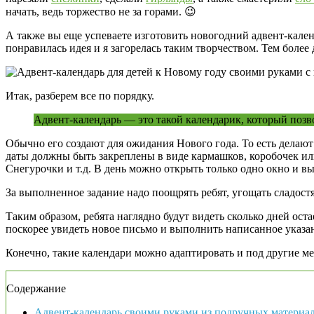
начать, ведь торжество не за горами. 😉
А также вы еще успеваете изготовить новогодний адвент-календа
понравилась идея и я загорелась таким творчеством. Тем боле
Итак, разберем все по порядку.
Адвент-календарь — это такой календарик, который позв
Обычно его создают для ожидания Нового года. То есть делают
даты должны быть закреплены в виде кармашков, коробочек ил
Снегурочки и т.д. В день можно открыть только одно окно и вы
За выполненное задание надо поощрять ребят, угощать сладостя
Таким образом, ребята наглядно будут видеть сколько дней оста
поскорее увидеть новое письмо и выполнить написанное указа
Конечно, такие календари можно адаптировать и под другие мер
Содержание
Адвент-календарь своими руками из подручных материа