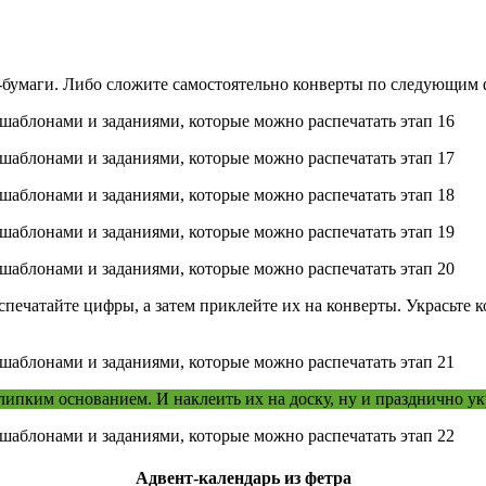
п-бумаги. Либо сложите самостоятельно конверты по следующим 
спечатайте цифры, а затем приклейте их на конверты. Украсьте
ипким основанием. И наклеить их на доску, ну и празднично ук
Адвент-календарь из фетра