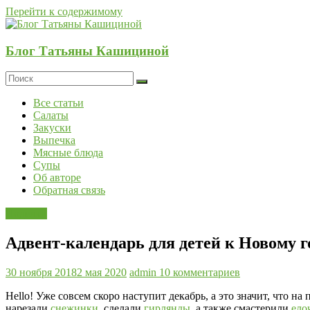
Перейти к содержимому
Блог Татьяны Кашициной
Все статьи
Салаты
Закуски
Выпечка
Мясные блюда
Супы
Об авторе
Обратная связь
Поделки
Адвент-календарь для детей к Новому 
30 ноября 2018
2 мая 2020
admin
10 комментариев
Hello! Уже совсем скоро наступит декабрь, а это значит, что
нарезали
снежинки
, сделали
гирлянды
, а также смастерили
ело