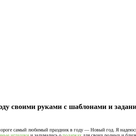
году своими руками с шаблонами и задан
 на пороге самый любимый праздник в году — Новый год. Я надеюс
чные игрушки
и задумались о
подарках
для своих родных и близк