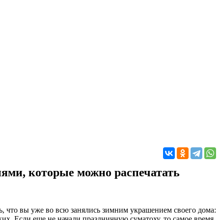
иями, которые можно распечатать
ь, что вы уже во всю занялись зимним украшением своего дома:
их. Если еще не начали праздничную суматоху, то самое время