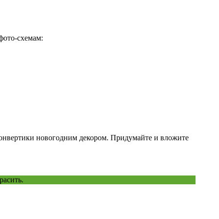
фото-схемам:
 конвертики новогодним декором. Придумайте и вложите
расить.