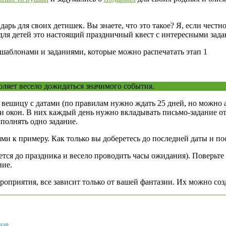
рь для своих детишек. Вы знаете, что это такое? Я, если честно
е для детей это настоящий праздничный квест с интересными за
оляет весело дожидаться значимого события.
 вешицу с датами (по правилам нужно ждать 25 дней, но можно а
и окон. В них каждый день нужно вкладывать письмо-задание о
полнять одно задание.
ми к примеру. Как только вы доберетесь до последней даты и по
ется до праздника и весело проводить часы ожидания). Поверьте 
ние.
оприятия, все зависит только от вашей фантазии. Их можно созда
лов