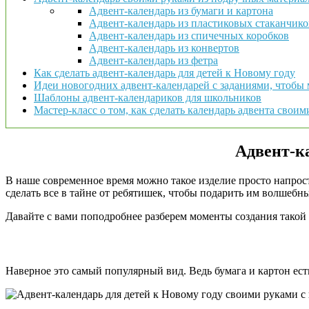
Адвент-календарь из бумаги и картона
Адвент-календарь из пластиковых стаканчико
Адвент-календарь из спичечных коробков
Адвент-календарь из конвертов
Адвент-календарь из фетра
Как сделать адвент-календарь для детей к Новому году
Идеи новогодних адвент-календарей с заданиями, чтобы
Шаблоны адвент-календариков для школьников
Мастер-класс о том, как сделать календарь адвента свои
Адвент-к
В наше современное время можно такое изделие просто напрост
сделать все в тайне от ребятишек, чтобы подарить им волшеб
Давайте с вами поподробнее разберем моменты создания тако
Наверное это самый популярный вид. Ведь бумага и картон ест