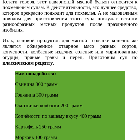
Кстати говоря, этот наваристый мясной бульон относится к
похмельным супам. В действительности, это лучшее средство,
которое прекрасно подходит для похмелья. А не маловажным
поводом для приготовления этого супа послужат остатки
разнообразных мясных продуктов после праздничного
изобилия.
Итак, основой продуктов для мясной солянки конечно же
является обжаренное отварное мясо разных сортов,
копчености, колбасные изделия, соленые или маринованные
огурцы, пряные травы и перец. Приготовим суп по
классическом рецепту
.
Нам понадобится:
Свинина 300 грамм
Говядина 300 грамм
Охотничьи колбаски 200 грамм
Копчёности по вашему вкусу 400 грамм
Картофель 250 грамм
Морковь 100 грамм