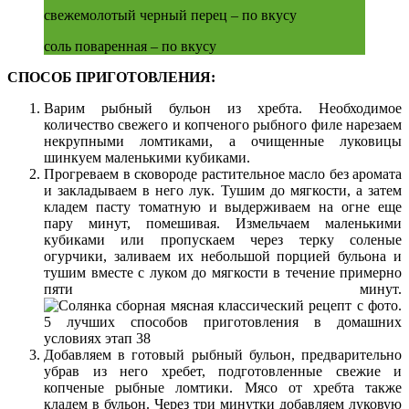
свежемолотый черный перец – по вкусу
соль поваренная – по вкусу
СПОСОБ ПРИГОТОВЛЕНИЯ:
Варим рыбный бульон из хребта. Необходимое
количество свежего и копченого рыбного филе нарезаем
некрупными ломтиками, а очищенные луковицы
шинкуем маленькими кубиками.
Прогреваем в сковороде растительное масло без аромата
и закладываем в него лук. Тушим до мягкости, а затем
кладем пасту томатную и выдерживаем на огне еще
пару минут, помешивая. Измельчаем маленькими
кубиками или пропускаем через терку соленые
огурчики, заливаем их небольшой порцией бульона и
тушим вместе с луком до мягкости в течение примерно
пяти минут.
Добавляем в готовый рыбный бульон, предварительно
убрав из него хребет, подготовленные свежие и
копченые рыбные ломтики. Мясо от хребта также
кладем в бульон. Через три минутки добавляем луковую