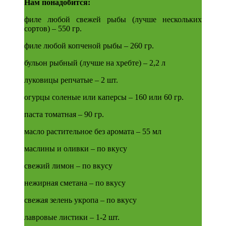
Нам понадобится:
филе любой свежей рыбы (лучше нескольких
сортов) – 550 гр.
филе любой копченой рыбы – 260 гр.
бульон рыбный (лучше на хребте) – 2,2 л
луковицы репчатые – 2 шт.
огурцы соленые или каперсы – 160 или 60 гр.
паста томатная – 90 гр.
масло растительное без аромата – 55 мл
маслины и оливки – по вкусу
свежий лимон – по вкусу
нежирная сметана – по вкусу
свежая зелень укропа – по вкусу
лавровые листики – 1-2 шт.