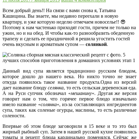
Всем добрый день!! На связи с вами снова я, Татьяна
Кашицина. Вы знаете, мы недавно переехали в новую
квартиру, и уже которую неделю отмечаем новоселье!! 😎
Поэтому к нам частенько приходят гости, причем не только на
ужин, но и на обед. И чтобы как-то разнообразить обеденную
трапезу и сделать ее праздничной я решила угостить гостей
очень вкусным и ароматным супом —
солянкой
.
Данный вид супа является традиционно русским блюдом,
которое дошло до нашего века. Но никто точно не знает
откуда появилось такое название продукта.Одна из версий
дает название блюду
селянка
, то есть сельская деревенская еда.
А на Руси супчик обозначал «
мешанину
«. Другая же версия
говорит нам о том, что горячее первое блюдо изначально
имело название «
солянка
«, из-за составляющих ингредиентов
супа, таких как соленые огурцы, маслины, то есть различные
солености.
Впервые об этом блюде заговорили в 15 веке и то это был
жирный рыбный суп. Затем в нашей русской кухне появились
томаты и рецепт блюда кардинально поменялся. Сейчас же