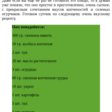
Даже если вы еще не раз не готовило это блюдо, то я думаю
уже поняли, что оно простое в приготовлении, очень сытное,
с прекрасным сочетанием вкусов копченостей и соленых
огурчиков. Готовим супчик по следующему очень вкусному
рецепту.
Нам понадобится:
300 гр. свинина мякоть
50 гр. колбаса копченая
2 шт. лук
20 мг. масло растительное
3 шт. огрурцы
80 гр. свинная копченная грудка
10 шт. укроп
1 шт. картофель
5 шт. лук
1 шт. морковь