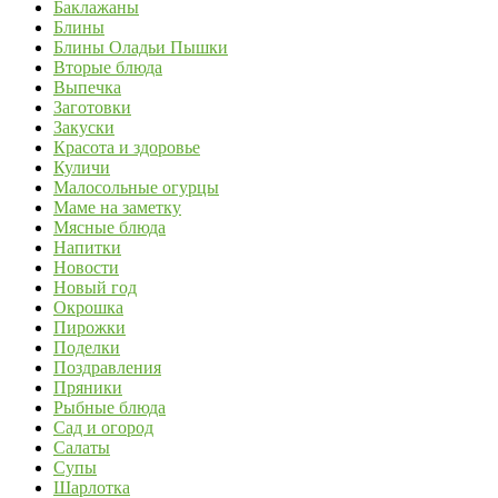
Баклажаны
Блины
Блины Оладьи Пышки
Вторые блюда
Выпечка
Заготовки
Закуски
Красота и здоровье
Куличи
Малосольные огурцы
Маме на заметку
Мясные блюда
Напитки
Новости
Новый год
Окрошка
Пирожки
Поделки
Поздравления
Пряники
Рыбные блюда
Сад и огород
Салаты
Супы
Шарлотка