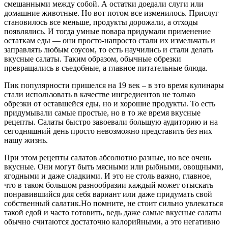
смешанными между собой. А остатки доедали слуги или
домашние животные. Но вот потом все изменилось. Прислуг
становилось все меньше, продукты дорожали, а отходы
появлялись. И тогда умные повара придумали применение
остаткам еды — они просто-напросто стали их измельчать и
заправлять любым соусом, то есть научились и стали делать
вкусные салаты. Таким образом, обычные обрезки
превращались в съедобные, а главное питательные блюда.
Пик популярности пришелся на 19 век – в это время кулинары
стали использовать в качестве ингредиентов не только
обрезки от оставшейся еды, но и хорошие продукты. То есть
придумывали самые простые, но в то же время вкусные
рецепты. Салаты быстро завоевали большую аудиторию и на
сегодняшний день просто невозможно представить без них
нашу жизнь.
При этом рецепты салатов абсолютно разные, но все очень
вкусные. Они могут быть мясными или рыбными, овощными,
ягодными и даже сладкими. И это не столь важно, главное,
что в таком большом разнообразии каждый может отыскать
понравившийся для себя вариант или даже придумать свой
собственный салатик.Но помните, не стоит сильно увлекаться
такой едой и часто готовить, ведь даже самые вкусные салаты
обычно считаются достаточно калорийными, а это негативно