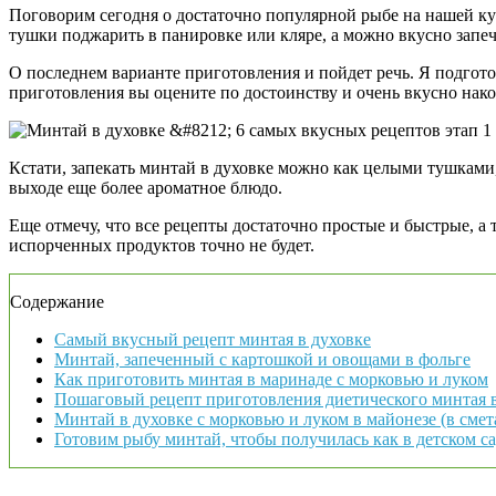
Поговорим сегодня о достаточно популярной рыбе на нашей кух
тушки поджарить в панировке или кляре, а можно вкусно запеч
О последнем варианте приготовления и пойдет речь. Я подготов
приготовления вы оцените по достоинству и очень вкусно нак
Кстати, запекать минтай в духовке можно как целыми тушками
выходе еще более ароматное блюдо.
Еще отмечу, что все рецепты достаточно простые и быстрые, а
испорченных продуктов точно не будет.
Содержание
Самый вкусный рецепт минтая в духовке
Минтай, запеченный с картошкой и овощами в фольге
Как приготовить минтая в маринаде с морковью и луком
Пошаговый рецепт приготовления диетического минтая в
Минтай в духовке с морковью и луком в майонезе (в сме
Готовим рыбу минтай, чтобы получилась как в детском с