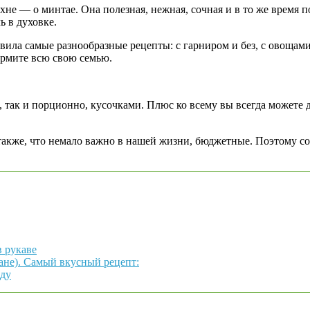
не — о минтае. Она полезная, нежная, сочная и в то же время 
ь в духовке.
ила самые разнообразные рецепты: с гарниром и без, с овощами и
ормите всю свою семью.
, так и порционно, кусочками. Плюс ко всему вы всегда можете
 также, что немало важно в нашей жизни, бюджетные. Поэтому с
 рукаве
тане). Самый вкусный рецепт:
аду