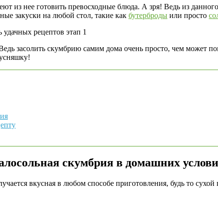
еют из нее готовить превосходные блюда. А зря! Ведь из данно
ьные закуски на любой стол, такие как
бутерброды
или просто
со
едь засолить скумбрию самим дома очень просто, чем может пок
кусняшку!
ния
цепту
лосольная скумбрия в домашних услов
учается вкусная в любом способе приготовления, будь то сухой п