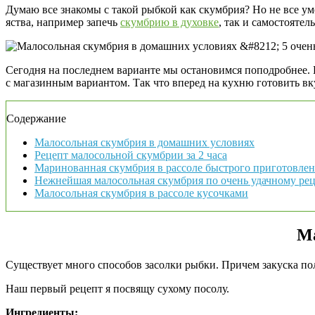
Думаю все знакомы с такой рыбкой как скумбрия? Но не все ум
яства, например запечь
скумбрию в духовке
, так и самостоятел
Сегодня на последнем варианте мы остановимся поподробнее. В
с магазинным вариантом. Так что вперед на кухню готовить в
Содержание
Малосольная скумбрия в домашних условиях
Рецепт малосольной скумбрии за 2 часа
Маринованная скумбрия в рассоле быстрого приготовле
Нежнейшая малосольная скумбрия по очень удачному ре
Малосольная скумбрия в рассоле кусочками
Ма
Существует много способов засолки рыбки. Причем закуска пол
Наш первый рецепт я посвящу сухому посолу.
Ингредиенты: