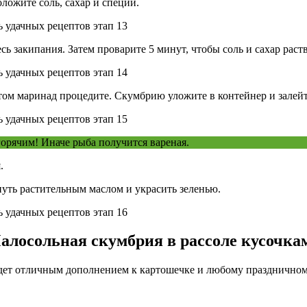
ложите соль, сахар и специи.
сь закипания. Затем проварите 5 минут, чтобы соль и сахар раст
отом маринад процедите. Скумбрию уложите в контейнер и залей
горячим! Иначе рыба получится вареная.
.
нуть растительным маслом и украсить зеленью.
алосольная скумбрия в рассоле кусочка
удет отличным дополнением к картошечке и любому праздничном