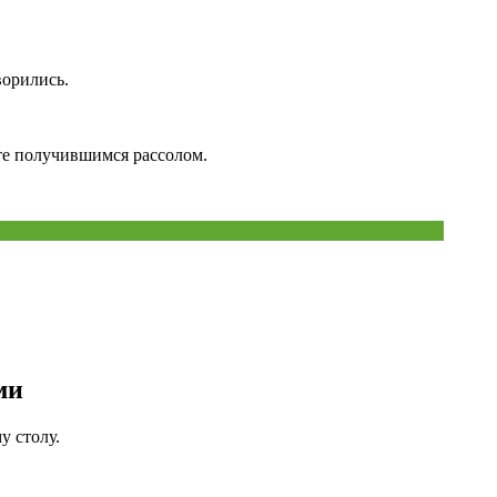
ворились.
те получившимся рассолом.
ми
у столу.