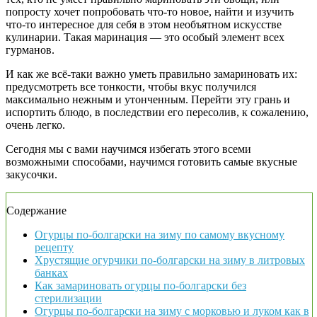
попросту хочет попробовать что-то новое, найти и изучить
что-то интересное для себя в этом необъятном искусстве
кулинарии. Такая маринация — это особый элемент всех
гурманов.
И как же всё-таки важно уметь правильно замариновать их:
предусмотреть все тонкости, чтобы вкус получился
максимально нежным и утонченным. Перейти эту грань и
испортить блюдо, в последствии его пересолив, к сожалению,
очень легко.
Сегодня мы с вами научимся избегать этого всеми
возможными способами, научимся готовить самые вкусные
закусочки.
Содержание
Огурцы по-болгарски на зиму по самому вкусному
рецепту
Хрустящие огурчики по-болгарски на зиму в литровых
банках
Как замариновать огурцы по-болгарски без
стерилизации
Огурцы по-болгарски на зиму с морковью и луком как в