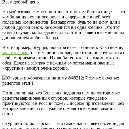
Всем добрый день.
На мой взгляд, самое приятное, что может быть в пище — это
комбинация отменного вкуса и содержание в ней всех
полезных компонентов. Без закруток, будь то на зиму, или в
любой другой сезон, не обходится ни одна хозяйка. Это тот
самый случай, когда еда всегда кстати и является важнейшим
дополнением любого блюда.
Вот например, огурцы, любят все без сомнений. Как свежие,
малосольные
, так и маринованные, они отлично сочетаются с
любым приемом пищи. Их любят есть как на ужин, так и на
обед. Даже на завтрак с нежным омлетом маринованные
«хрустики» зайдут очень хорошо.
Но знали ли вы, что Болгария подарила нам неповторимые
рецепты маринованных огурцов, которые уже давно
практикуются и в России тоже? Способы приготовления, без
которых многие из нас уже не обходятся каждый зимний
сезон.
Огурчики по-болгарски — это самое настоящее спасение для
тех, кто не умеет правильно мариновать эти овощи, или