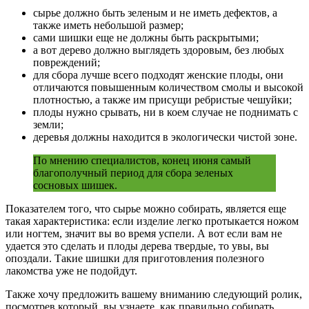
сырье должно быть зеленым и не иметь дефектов, а
также иметь небольшой размер;
сами шишки еще не должны быть раскрытыми;
а вот дерево должно выглядеть здоровым, без любых
повреждений;
для сбора лучше всего подходят женские плоды, они
отличаются повышенным количеством смолы и высокой
плотностью, а также им присущи ребристые чешуйки;
плоды нужно срывать, ни в коем случае не поднимать с
земли;
деревья должны находится в экологически чистой зоне.
По мнению специалистов, конец июня самый
благополучный период для сбора зеленых
сосновых шишек.
Показателем того, что сырье можно собирать, является еще
такая характеристика: если изделие легко протыкается ножом
или ногтем, значит вы во время успели. А вот если вам не
удается это сделать и плоды дерева твердые, то увы, вы
опоздали. Такие шишки для приготовления полезного
лакомства уже не подойдут.
Также хочу предложить вашему вниманию следующий ролик,
посмотрев который, вы узнаете, как правильно собирать