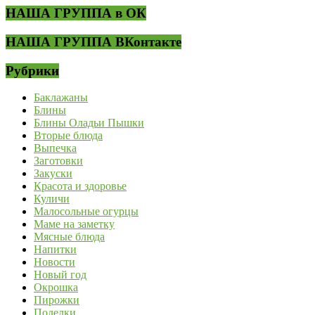
НАША ГРУППА в ОК
НАША ГРУППА ВКонтакте
Рубрики
Баклажаны
Блины
Блины Оладьи Пышки
Вторые блюда
Выпечка
Заготовки
Закуски
Красота и здоровье
Куличи
Малосольные огурцы
Маме на заметку
Мясные блюда
Напитки
Новости
Новый год
Окрошка
Пирожки
Поделки