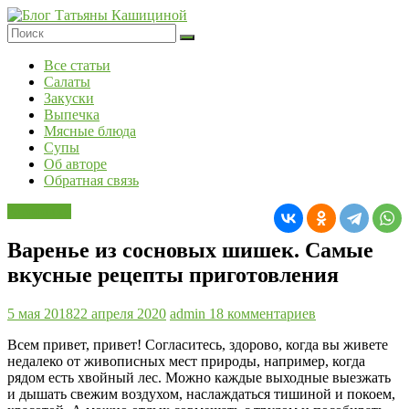
Перейти
к
содержимому
Блог
Все статьи
Татьяны
Салаты
Кашициной
Закуски
Выпечка
Мясные блюда
Супы
Об авторе
Обратная связь
Заготовки
Варенье из сосновых шишек. Самые
вкусные рецепты приготовления
5 мая 2018
22 апреля 2020
admin
18 комментариев
Всем привет, привет! Согласитесь, здорово, когда вы живете
недалеко от живописных мест природы, например, когда
рядом есть хвойный лес. Можно каждые выходные выезжать
и дышать свежим воздухом, наслаждаться тишиной и покоем,