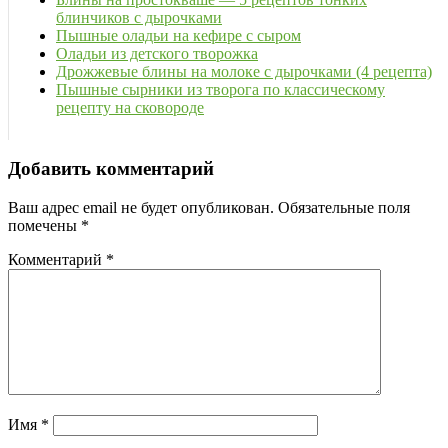
блинчиков с дырочками
Пышные оладьи на кефире с сыром
Оладьи из детского творожка
Дрожжевые блины на молоке с дырочками (4 рецепта)
Пышные сырники из творога по классическому
рецепту на сковороде
Добавить комментарий
Ваш адрес email не будет опубликован.
Обязательные поля
помечены
*
Комментарий
*
Имя
*