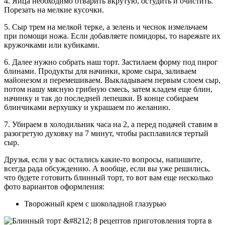
4. Яйца необходимо отварить вкрутую, остудить и очистить.
Порезать на мелкие кусочки.
5. Сыр трем на мелкой терке, а зелень и чеснок измельчаем
при помощи ножа. Если добавляете помидоры, то нарежьте их
кружочками или кубиками.
6. Далее нужно собрать наш торт. Застилаем форму под пирог
блинами. Продукты для начинки, кроме сыра, заливаем
майонезом и перемешиваем. Выкладываем первым слоем сыр,
потом нашу мясную грибную смесь, затем кладем еще блин,
начинку и так до последней лепешки. В конце собираем
блинчиками верхушку и украшаем по желанию.
7. Убираем в холодильник часа на 2, а перед подачей ставим в
разогретую духовку на 7 минут, чтобы расплавился тертый
сыр.
Друзья, если у вас остались какие-то вопросы, напишите,
всегда рада обсуждению. А вообще, если вы уже решились,
что будете готовить блинный торт, то вот вам еще несколько
фото вариантов оформления:
Творожный крем с шоколадной глазурью