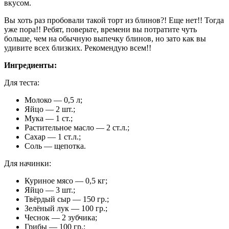
вкусом.
Вы хоть раз пробовали такой торт из блинов?! Еще нет!! Тогда
уже пора!! Ребят, поверьте, времени вы потратите чуть
больше, чем на обычную выпечку блинов, но зато как вы
удивите всех близких. Рекомендую всем!!
Ингредиенты:
Для теста:
Молоко — 0,5 л;
Яйцо — 2 шт.;
Мука — 1 ст.;
Растительное масло — 2 ст.л.;
Сахар — 1 ст.л.;
Соль — щепотка.
Для начинки:
Куриное мясо — 0,5 кг;
Яйцо — 3 шт.;
Твёрдый сыр — 150 гр.;
Зелёный лук — 100 гр.;
Чеснок — 2 зубчика;
Грибы — 100 гр.;