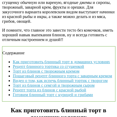
сгущенку обычную или вареную, ягодные джемы и сиропы,
творожный, заварной крем, фрукты и орешки. Для
закусочного варианта королевским видом выступают начинки
из красной рыбы и икры, а также можно делать и из мяса,
грибов, овощей.
И помните, что главное это завести тесто без комочков, иметь
хороший навык выпекания блинов, ну и всегда готовить с
отличным настроением и душой!!
Содержание
Как приготовить блинный торт в домашних условиях
Рецепт блинного тортика со сгущенкой
Торт из блинов с творожным кремом
Пошаговый рецепт блинного торта с заварным кремом
Видео о том, как испечь блинный тортик с творогом
Торт из блинов с семгой и творожным сыром
Рецепт торта из блинов с красной рыбой
Готовим блинный торт с курицей и грибами
Как приготовить блинный торт в