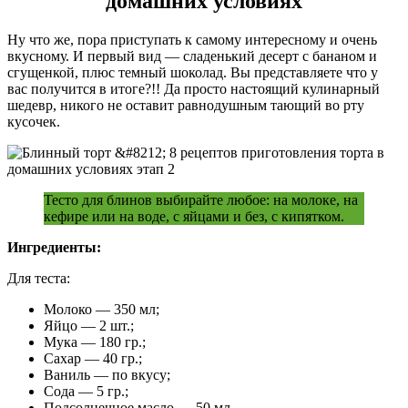
домашних условиях
Ну что же, пора приступать к самому интересному и очень
вкусному. И первый вид — сладенький десерт с бананом и
сгущенкой, плюс темный шоколад. Вы представляете что у
вас получится в итоге?!! Да просто настоящий кулинарный
шедевр, никого не оставит равнодушным тающий во рту
кусочек.
Тесто для блинов выбирайте любое: на молоке, на
кефире или на воде, с яйцами и без, с кипятком.
Ингредиенты:
Для теста:
Молоко — 350 мл;
Яйцо — 2 шт.;
Мука — 180 гр.;
Сахар — 40 гр.;
Ваниль — по вкусу;
Сода — 5 гр.;
Подсолнечное масло — 50 мл.