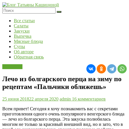
Перейти
к
содержимому
Блог
Все статьи
Татьяны
Салаты
Кашициной
Закуски
Выпечка
Мясные блюда
Супы
Об авторе
Обратная связь
Заготовки
Лечо из болгарского перца на зиму по
рецептам «Пальчики оближешь»
25 июня 2018
22 апреля 2020
admin
16 комментариев
Всем привет! Сегодня я хочу познакомить вас с секретами
приготовления одного очень популярного венгерского блюда
— лечо из болгарского перца. Эта закуска полюбилась
многим не только за красивый внешний вид, но и зато, что в