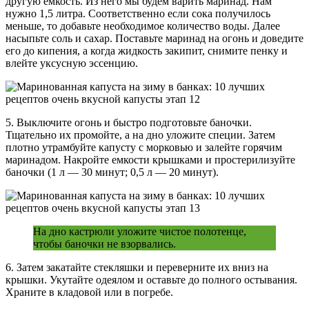
другую емкость. Из него мы будем варить маринад. Нам
нужно 1,5 литра. Соответственно если сока получилось
меньше, то добавьте необходимое количество воды. Далее
насыпьте соль и сахар. Поставьте маринад на огонь и доведите
его до кипения, а когда жидкость закипит, снимите пенку и
влейте уксусную эссенцию.
5. Выключите огонь и быстро подготовьте баночки.
Тщательно их промойте, а на дно уложите специи. Затем
плотно утрамбуйте капусту с морковью и залейте горячим
маринадом. Накройте емкости крышками и простерилизуйте
баночки (1 л — 30 минут; 0,5 л — 20 минут).
На дно кастрюли уложите чистое полотенце,
чтобы баночки не взорвались.
6. Затем закатайте стекляшки и переверните их вниз на
крышки. Укутайте одеялом и оставьте до полного остывания.
Храните в кладовой или в погребе.