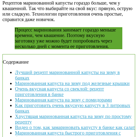
Рецептов маринованной капусты гораздо больше, чем у
квашенной. Так что выбирайте на свой вкус: пряную, острую
или сладкую. Технологии приготовления очень простые,
справится даже новичок.
Процесс маринования занимает гораздо меньше
времени, чем квашение. Поэтому вкусную
заготовку уже можно будет попробовать через
несколько дней с момента ее приготовления.
Содержание
Лучший рецепт маринованной капусты на зиму в
банках
Маринованная капуста на зиму под железные крышки
Очень вкусная капуста со свеклой: рецепт
приготовления в банке
Маринованная капуста на зиму с помидорами
Как приготовить очень вкусную капусту в 3 литровых
банках
Хрустящая маринованная капуста на зиму по простому
рецепту
Видео о том, как замариновать капусту в банке как салат
Маринованная капуста быстрого приготовления с