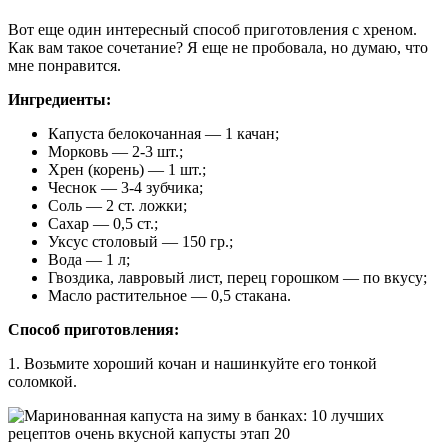
Вот еще один интересный способ приготовления с хреном.
Как вам такое сочетание? Я еще не пробовала, но думаю, что
мне понравится.
Ингредиенты:
Капуста белокочанная
—
1 качан
;
Морковь
—
2-3 шт.
;
Хрен (корень)
—
1 шт.
;
Чеснок
—
3-4 зубчика
;
Соль
—
2 ст. ложки
;
Сахар
—
0,5 ст.
;
Уксус столовый
—
150 гр.
;
Вода
—
1 л
;
Гвоздика, лавровый лист, перец горошком
—
по вкусу
;
Масло растительное
—
0,5 стакана.
Способ приготовления:
1. Возьмите хороший кочан и нашинкуйте его тонкой
соломкой.