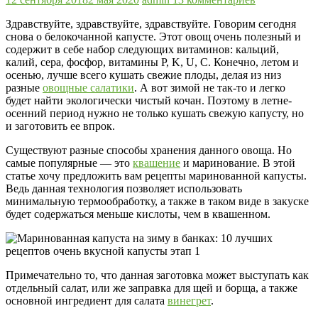
Здравствуйте, здравствуйте, здравствуйте. Говорим сегодня
снова о белокочанной капусте. Этот овощ очень полезный и
содержит в себе набор следующих витаминов: кальций,
калий, сера, фосфор, витамины P, K, U, C. Конечно, летом и
осенью, лучше всего кушать свежие плоды, делая из низ
разные
овощные салатики
. А вот зимой не так-то и легко
будет найти экологически чистый кочан. Поэтому в летне-
осенний период нужно не только кушать свежую капусту, но
и заготовить ее впрок.
Существуют разные способы хранения данного овоща. Но
самые популярные — это
квашение
и маринование. В этой
статье хочу предложить вам рецепты маринованной капусты.
Ведь данная технология позволяет использовать
минимальную термообработку, а также в таком виде в закуске
будет содержаться меньше кислоты, чем в квашенном.
Примечательно то, что данная заготовка может выступать как
отдельный салат, или же заправка для щей и борща, а также
основной ингредиент для салата
винегрет
.