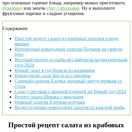
про основные горячие блюда, например можно приготовить
буженину
или запечь
утку с яблоками
. Ну и выполните
фруктовые нарезки и сладкие угощения.
Содержание
Простой рецепт салата из крабовых палочек в виде
мышки
Интересный новогодний салатик Подарок на скорую
руку
Вкусный рецепт из рыбы без майонеза на праздничный
стол 2024
Новый салат в год Крысы из кальмаров
Новогодний салат Кость из говядины
Слоеный салатик Елочка, который сметут первым со
стола
Салат Снеговик с вареной курицей на Новый год 2024
Рецепт салата Шишка с миндалем
Нежный салатик Елочная игрушка
Видео подборка новогодних салатов из красной рыбы
Простой рецепт салата из крабовых