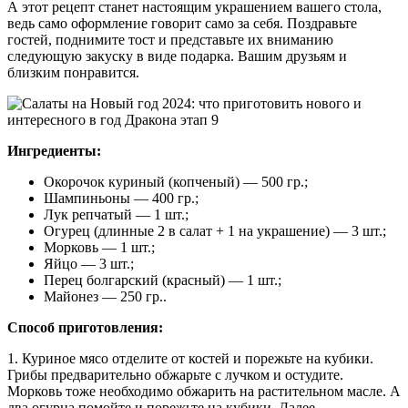
А этот рецепт станет настоящим украшением вашего стола,
ведь само оформление говорит само за себя. Поздравьте
гостей, поднимите тост и представьте их вниманию
следующую закуску в виде подарка. Вашим друзьям и
близким понравится.
Ингредиенты:
Окорочок куриный (копченый) — 500 гр.;
Шампиньоны — 400 гр.;
Лук репчатый — 1 шт.;
Огурец (длинные 2 в салат + 1 на украшение) — 3 шт.;
Морковь — 1 шт.;
Яйцо — 3 шт.;
Перец болгарский (красный) — 1 шт.;
Майонез — 250 гр..
Способ приготовления:
1. Куриное мясо отделите от костей и порежьте на кубики.
Грибы предварительно обжарьте с лучком и остудите.
Морковь тоже необходимо обжарить на растительном масле. А
два огурца помойте и порежьте на кубики. Далее