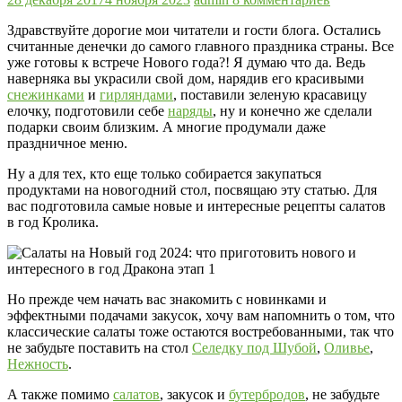
Здравствуйте дорогие мои читатели и гости блога. Остались
считанные денечки до самого главного праздника страны. Все
уже готовы к встрече Нового года?! Я думаю что да. Ведь
наверняка вы украсили свой дом, нарядив его красивыми
снежинками
и
гирляндами
, поставили зеленую красавицу
елочку, подготовили себе
наряды
, ну и конечно же сделали
подарки своим близким. А многие продумали даже
праздничное меню.
Ну а для тех, кто еще только собирается закупаться
продуктами на новогодний стол, посвящаю эту статью. Для
вас подготовила самые новые и интересные рецепты салатов
в год Кролика.
Но прежде чем начать вас знакомить с новинками и
эффектными подачами закусок, хочу вам напомнить о том, что
классические салаты тоже остаются востребованными, так что
не забудьте поставить на стол
Селедку под Шубой
,
Оливье
,
Нежность
.
А также помимо
салатов
, закусок и
бутербродов
, не забудьте